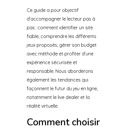
Ce guide a pour objectif
d’accompagner le lecteur pas à
pas : comment identifier un site
fiable, comprendre les différents
jeux proposés, gérer son budget
avec méthode et profiter d’une
expérience sécurisée et
responsable. Nous aborderons
également les tendances qui
façonnent le futur du jeu en ligne,
notamment le live dealer et la
réalité virtuelle.
Comment choisir