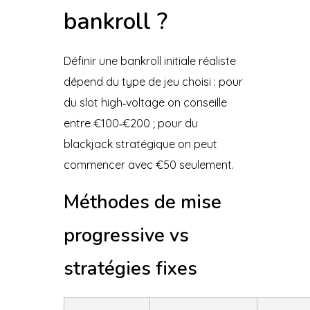
bankroll ?
Définir une bankroll initiale réaliste
dépend du type de jeu choisi : pour
du slot high‑voltage on conseille
entre €100‑€200 ; pour du
blackjack stratégique on peut
commencer avec €50 seulement.
Méthodes de mise
progressive vs
stratégies fixes