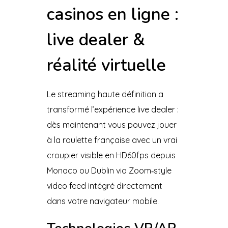
casinos en ligne :
live dealer &
réalité virtuelle
Le streaming haute définition a
transformé l’expérience live dealer :
dès maintenant vous pouvez jouer
à la roulette française avec un vrai
croupier visible en HD60fps depuis
Monaco ou Dublin via Zoom‑style
video feed intégré directement
dans votre navigateur mobile.