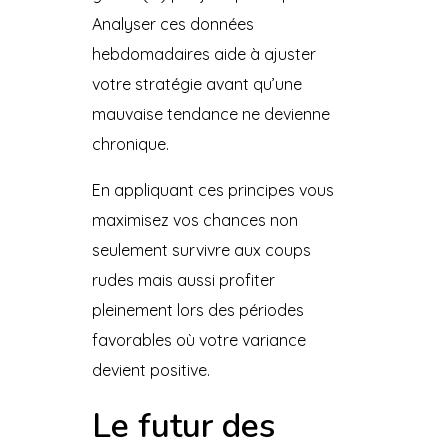
Analyser ces données
hebdomadaires aide à ajuster
votre stratégie avant qu’une
mauvaise tendance ne devienne
chronique.
En appliquant ces principes vous
maximisez vos chances non
seulement survivre aux coups
rudes mais aussi profiter
pleinement lors des périodes
favorables où votre variance
devient positive.
Le futur des