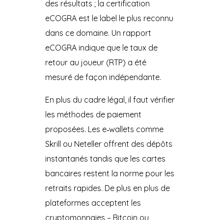
des résultats ; la certification
eCOGRA est le label le plus reconnu
dans ce domaine. Un rapport
eCOGRA indique que le taux de
retour au joueur (RTP) a été
mesuré de façon indépendante.
En plus du cadre légal, il faut vérifier
les méthodes de paiement
proposées. Les e‑wallets comme
Skrill ou Neteller offrent des dépôts
instantanés tandis que les cartes
bancaires restent la norme pour les
retraits rapides. De plus en plus de
plateformes acceptent les
cryptomonnaies – Bitcoin ou