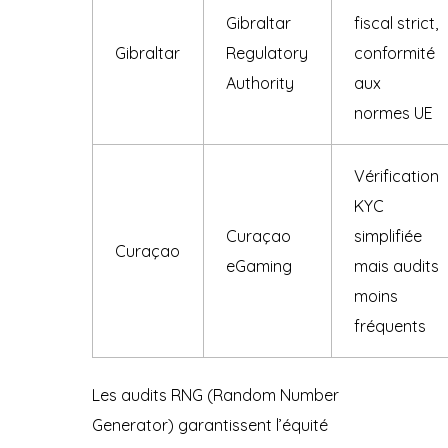
Gibraltar
fiscal strict,
Gibraltar
Regulatory
conformité
Authority
aux
normes UE
Vérification
KYC
Curaçao
simplifiée
Curaçao
eGaming
mais audits
moins
fréquents
Les audits RNG (Random Number
Generator) garantissent l’équité