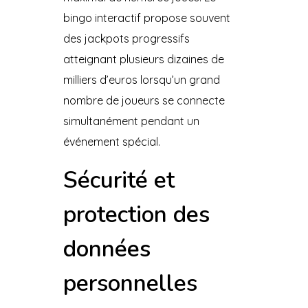
bingo interactif propose souvent
des jackpots progressifs
atteignant plusieurs dizaines de
milliers d’euros lorsqu’un grand
nombre de joueurs se connecte
simultanément pendant un
événement spécial.
Sécurité et
protection des
données
personnelles