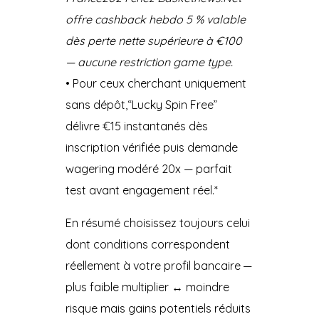
offre cashback hebdo ‎5 %‎ valable
dès perte nette supérieure à €100
— aucune restriction game type.
• Pour ceux cherchant uniquement
sans dépôt,“Lucky Spin Free”
délivre €15 instantanés dès
inscription vérifiée puis demande
wagering modéré ‎20x‎ — parfait
test avant engagement réel.*
En résumé choisissez toujours celui
dont conditions correspondent
réellement à votre profil bancaire —
plus faible multiplier ↔️ moindre
risque mais gains potentiels réduits