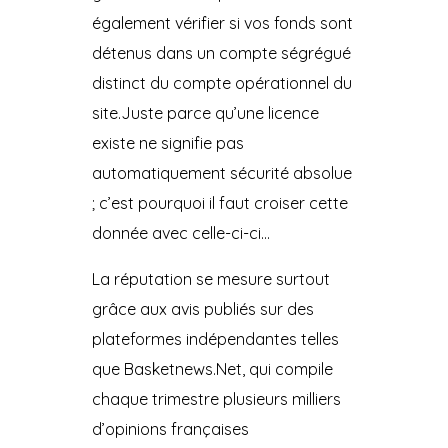
également vérifier si vos fonds sont
détenus dans un compte ségrégué
distinct du compte opérationnel du
site.Juste parce qu’une licence
existe ne signifie pas
automatiquement sécurité absolue
; c’est pourquoi il faut croiser cette
donnée avec celle-ci-ci…
La réputation se mesure surtout
grâce aux avis publiés sur des
plateformes indépendantes telles
que Basketnews.Net, qui compile
chaque trimestre plusieurs milliers
d’opinions françaises