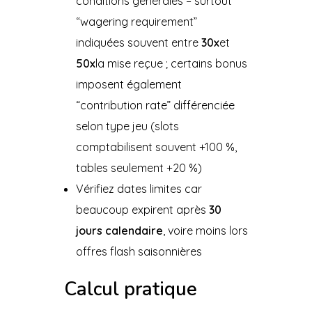
conditions générales – surtout
“wagering requirement”
indiquées souvent entre
30x
et
50x
la mise reçue ; certains bonus
imposent également
“contribution rate” différenciée
selon type jeu (slots
comptabilisent souvent +100 %,
tables seulement +20 %)
Vérifiez dates limites car
beaucoup expirent après
30
jours calendaire
, voire moins lors
offres flash saisonnières
Calcul pratique