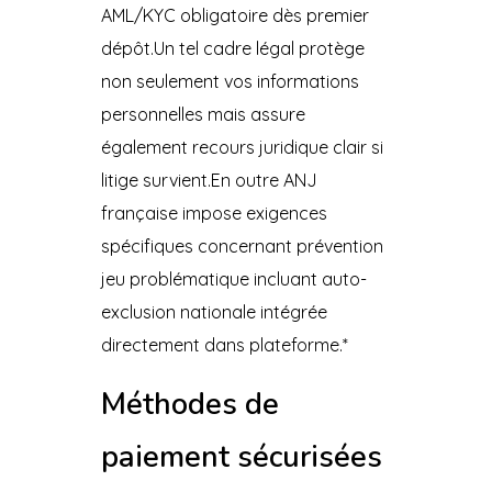
AML/KYC obligatoire dès premier
dépôt.Un tel cadre légal protège
non seulement vos informations
personnelles mais assure
également recours juridique clair si
litige survient.En outre ANJ
française impose exigences
spécifiques concernant prévention
jeu problématique incluant auto-
exclusion nationale intégrée
directement dans plateforme.*
Méthodes de
paiement sécurisées