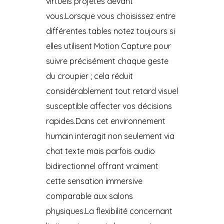
virtuels projetés devant
vous.Lorsque vous choisissez entre
différentes tables notez toujours si
elles utilisent Motion Capture pour
suivre précisément chaque geste
du croupier ; cela réduit
considérablement tout retard visuel
susceptible affecter vos décisions
rapides.Dans cet environnement
humain interagit non seulement via
chat texte mais parfois audio
bidirectionnel offrant vraiment
cette sensation immersive
comparable aux salons
physiques.La flexibilité concernant