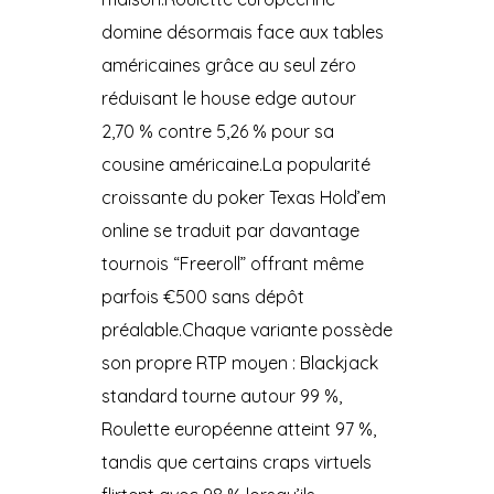
domine désormais face aux tables
américaines grâce au seul zéro
réduisant le house edge autour
2,70 % contre 5,26 % pour sa
cousine américaine.La popularité
croissante du poker Texas Hold’em
online se traduit par davantage
tournois “Freeroll” offrant même
parfois €500 sans dépôt
préalable.Chaque variante possède
son propre RTP moyen : Blackjack
standard tourne autour 99 %,
Roulette européenne atteint 97 %,
tandis que certains craps virtuels