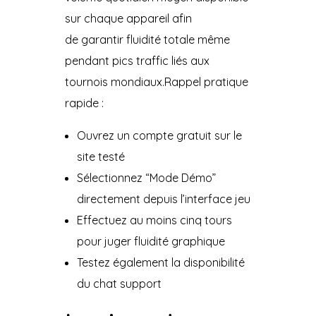
sur chaque appareil afin
de garantir fluidité totale même
pendant pics traffic liés aux
tournois mondiaux.Rappel pratique
rapide :
Ouvrez un compte gratuit sur le
site testé
Sélectionnez “Mode Démo”
directement depuis l’interface jeu
Effectuez au moins cinq tours
pour juger fluidité graphique
Testez également la disponibilité
du chat support