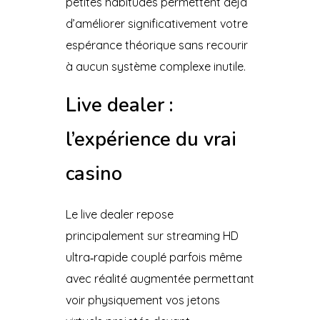
petites habitudes permettent déjà​
d’améliorer significativement votre
espérance théorique sans recourir
à aucun système complexe inutile.​
Live dealer :
l’expérience du vrai
casino
Le live dealer repose
principalement sur streaming HD
ultra‑rapide couplé parfois même
avec réalité augmentée permettant
voir physiquement vos jetons