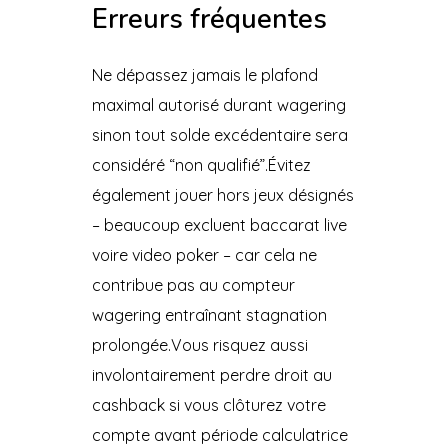
Erreurs fréquentes
Ne dépassez jamais le plafond
maximal autorisé durant wagering
sinon tout solde excédentaire sera
considéré “non qualifié”.Évitez
également jouer hors jeux désignés
– beaucoup excluent baccarat live
voire video poker – car cela ne
contribue pas au compteur
wagering entraînant stagnation
prolongée.Vous risquez aussi
involontairement perdre droit au
cashback si vous clôturez votre
compte avant période calculatrice