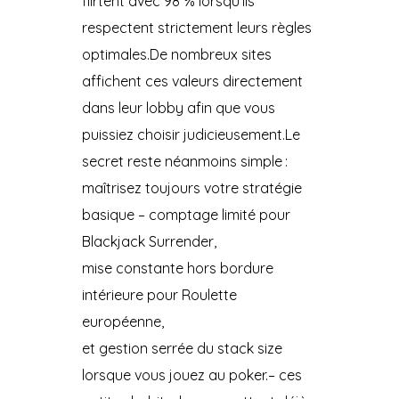
flirtent avec 98 % lorsqu’ils
respectent strictement leurs règles
optimales.De nombreux sites
affichent ces valeurs directement
dans leur lobby afin que vous
puissiez choisir judicieusement.Le
secret reste néanmoins simple :
maîtrisez toujours votre stratégie
basique – comptage limité pour
Blackjack Surrender,
mise constante hors bordure
intérieure pour Roulette
européenne,
et gestion serrée du stack size
lorsque vous jouez au poker.– ces