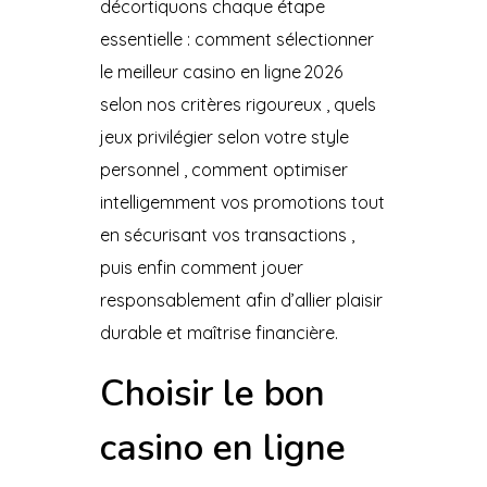
décortiquons chaque étape
essentielle : comment sélectionner
le meilleur casino en ligne 2026
selon nos critères rigoureux , quels
jeux privilégier selon votre style
personnel , comment optimiser
intelligemment vos promotions tout
en sécurisant vos transactions ,
puis enfin comment jouer
responsablement afin d’allier plaisir
durable et maîtrise financière.
Choisir le bon
casino en ligne