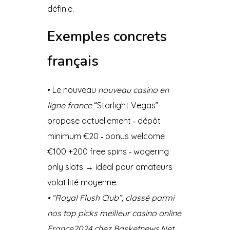
définie.​
Exemples concrets
français
• Le nouveau
nouveau casino en
ligne france
“Starlight Vegas”
propose actuellement ‑ dépôt
minimum €20 ‑ bonus welcome
€100 +200 free spins ‑ wagering
only slots → idéal pour amateurs
volatilité moyenne.
• “Royal Flush Club”, classé parmi
nos top picks meilleur casino online
France2024 chez Basketnews.Net