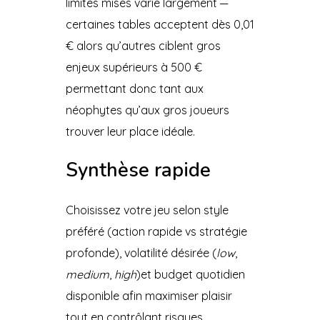
limites mises varie largement —
certaines tables acceptent dès 0,01
€ alors qu’autres ciblent gros
enjeux supérieurs à 500 €
permettant donc tant aux
néophytes qu’aux gros joueurs
trouver leur place idéale.​
Synthèse rapide
Choisissez votre jeu selon style
préféré (action rapide vs stratégie
profonde), volatilité désirée (
low
,
medium
,
high
)​et budget quotidien
disponible afin maximiser plaisir
tout en contrôlant risques