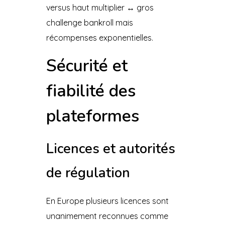
versus haut multiplier ↔️ gros
challenge bankroll mais
récompenses exponentielles.
Sécurité et
fiabilité des
plateformes
Licences et autorités
de régulation
En Europe plusieurs licences sont
unanimement reconnues comme