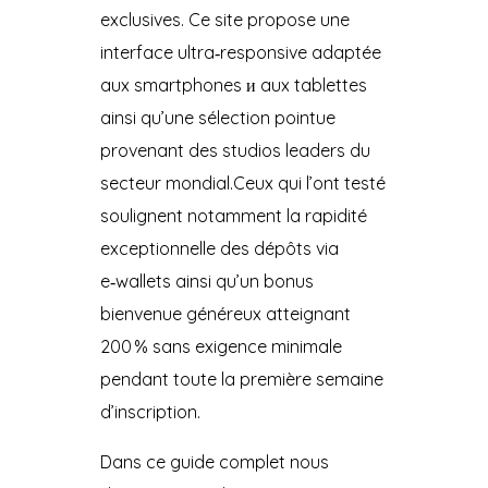
exclusives. Ce site propose une
interface ultra‑responsive adaptée
aux smartphones и aux tablettes
ainsi qu’une sélection pointue
provenant des studios leaders du
secteur mondial.Ceux qui l’ont testé
soulignent notamment la rapidité
exceptionnelle des dépôts via
e‑wallets ainsi qu’un bonus
bienvenue généreux atteignant
200 % sans exigence minimale
pendant toute la première semaine
d’inscription.​
Dans ce guide complet nous