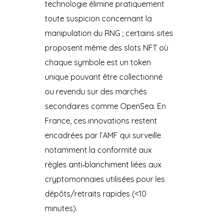
technologie élimine pratiquement
toute suspicion concernant la
manipulation du RNG ; certains sites
proposent même des slots NFT où
chaque symbole est un token
unique pouvant être collectionné
ou revendu sur des marchés
secondaires comme OpenSea. En
France, ces innovations restent
encadrées par l’AMF qui surveille
notamment la conformité aux
règles anti‑blanchiment liées aux
cryptomonnaies utilisées pour les
dépôts/retraits rapides (<10
minutes).