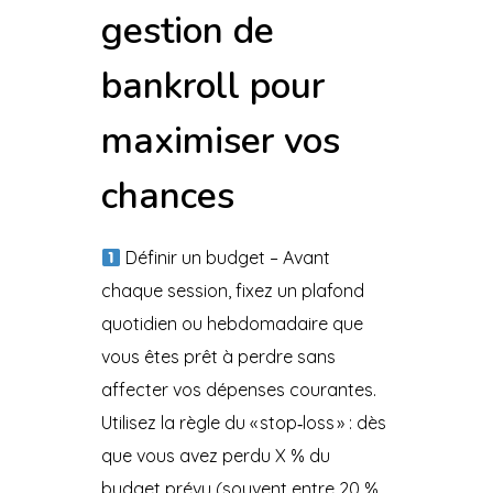
gestion de
bankroll pour
maximiser vos
chances
Définir un budget – Avant
chaque session, fixez un plafond
quotidien ou hebdomadaire que
vous êtes prêt à perdre sans
affecter vos dépenses courantes.
Utilisez la règle du « stop‑loss » : dès
que vous avez perdu X % du
budget prévu (souvent entre 20 %