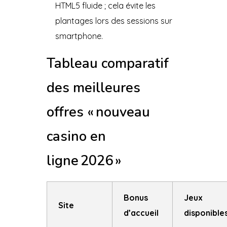
HTML5 fluide ; cela évite les
plantages lors des sessions sur
smartphone.
Tableau comparatif
des meilleures
offres « nouveau
casino en
ligne 2026 »
Bonus
Jeux
Site
d’accueil
disponible