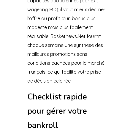
capacités quotidiennes (par ex.,
wagering ×40), il vaut mieux décliner
l’offre au profit d’un bonus plus
modeste mais plus facilement
réalisable. Basketnews.Net fournit
chaque semaine une synthèse des
meilleures promotions sans
conditions cachées pour le marché
français, ce qui facilite votre prise
de décision éclairée.
Checklist rapide
pour gérer votre
bankroll