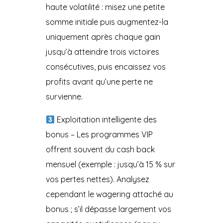
haute volatilité : misez une petite
somme initiale puis augmentez-la
uniquement après chaque gain
jusqu’à atteindre trois victoires
consécutives, puis encaissez vos
profits avant qu’une perte ne
survienne.
Exploitation intelligente des
bonus – Les programmes VIP
offrent souvent du cash back
mensuel (exemple : jusqu’à 15 % sur
vos pertes nettes). Analysez
cependant le wagering attaché au
bonus ; s’il dépasse largement vos