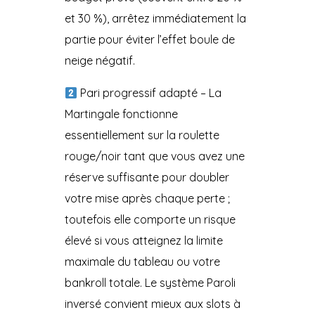
et 30 %), arrêtez immédiatement la
partie pour éviter l’effet boule de
neige négatif.
Pari progressif adapté – La
Martingale fonctionne
essentiellement sur la roulette
rouge/noir tant que vous avez une
réserve suffisante pour doubler
votre mise après chaque perte ;
toutefois elle comporte un risque
élevé si vous atteignez la limite
maximale du tableau ou votre
bankroll totale. Le système Paroli
inversé convient mieux aux slots à