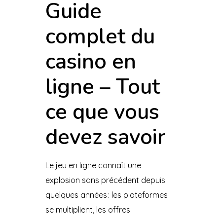
Guide
complet du
casino en
ligne – Tout
ce que vous
devez savoir
Le jeu en ligne connaît une
explosion sans précédent depuis
quelques années : les plateformes
se multiplient, les offres