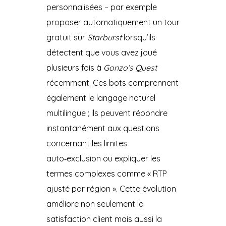
personnalisées – par exemple
proposer automatiquement un tour
gratuit sur
Starburst
lorsqu’ils
détectent que vous avez joué
plusieurs fois à
Gonzo’s Quest
récemment. Ces bots comprennent
également le langage naturel
multilingue ; ils peuvent répondre
instantanément aux questions
concernant les limites
auto‑exclusion ou expliquer les
termes complexes comme « RTP
ajusté par région ». Cette évolution
améliore non seulement la
satisfaction client mais aussi la