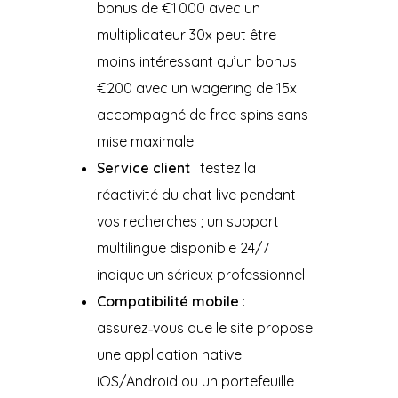
bonus de €1 000 avec un
multiplicateur 30x peut être
moins intéressant qu’un bonus
€200 avec un wagering de 15x
accompagné de free spins sans
mise maximale.
Service client
: testez la
réactivité du chat live pendant
vos recherches ; un support
multilingue disponible 24/7
indique un sérieux professionnel.
Compatibilité mobile
:
assurez‑vous que le site propose
une application native
iOS/Android ou un portefeuille