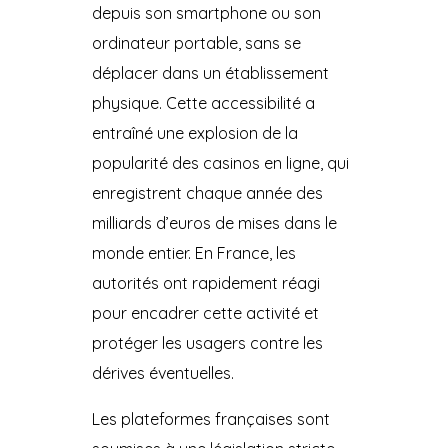
depuis son smartphone ou son
ordinateur portable, sans se
déplacer dans un établissement
physique. Cette accessibilité a
entraîné une explosion de la
popularité des casinos en ligne, qui
enregistrent chaque année des
milliards d’euros de mises dans le
monde entier. En France, les
autorités ont rapidement réagi
pour encadrer cette activité et
protéger les usagers contre les
dérives éventuelles.
Les plateformes françaises sont