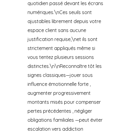
quotidien passé devant les écrans
numériques.\nCes seuils sont
ajustables librement depuis votre
espace client sans aucune
justification requise,\net ils sont
strictement appliqués même si
vous tentez plusieurs sessions
distinctes.\n\nReconnaître tôt les
signes classiques—jouer sous
influence émotionnelle forte ,
augmenter progressivement
montants misés pour compenser
pertes précédentes , négliger
obligations familiales —peut éviter
escalation vers addiction