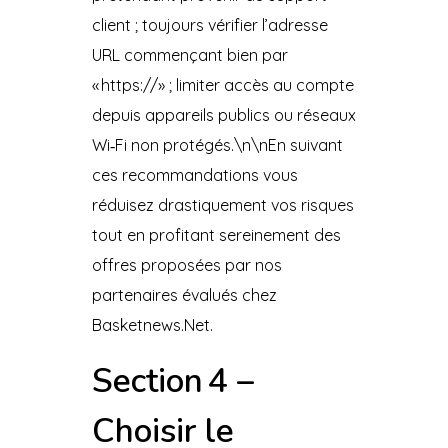
client ; toujours vérifier l’adresse
URL commençant bien par
« https://» ; limiter accès au compte
depuis appareils publics ou réseaux
Wi‑Fi non protégés.\n\nEn suivant
ces recommandations vous
réduisez drastiquement vos risques
tout en profitant sereinement des
offres proposées par nos
partenaires évalués chez
Basketnews.Net.
Section 4 –
Choisir le