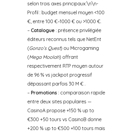
selon trois axes principaux:\n\n-
Profil : budget mensuel moyen <100
€, entre 100 €–1000 € ou >1000 €.
–
Catalogue
: présence privilégiée
éditeurs reconnus tels que NetEnt
(
Gonzo’s Quest
) ou Microgaming
(
Mega Moolah
) offrant
respectivement RTP moyen autour
de 96 % vs jackpot progressif
dépassant parfois 30 M € .
–
Promotions
: comparaison rapide
entre deux sites populaires —
CasinoA propose +150 % up to
€300 +50 tours vs CasinoB donne
+200 % up to €500 +100 tours mais