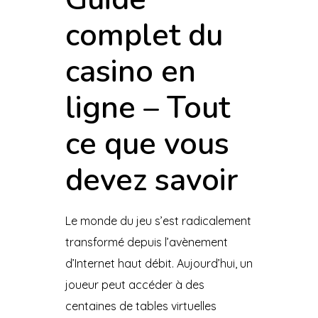
complet du
casino en
ligne – Tout
ce que vous
devez savoir
Le monde du jeu s’est radicalement
transformé depuis l’avènement
d’Internet haut débit. Aujourd’hui, un
joueur peut accéder à des
centaines de tables virtuelles