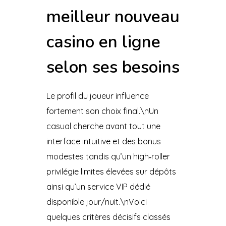
meilleur nouveau
casino en ligne
selon ses besoins
Le profil du joueur influence
fortement son choix final.\nUn
casual cherche avant tout une
interface intuitive et des bonus
modestes tandis qu’un high‑roller
privilégie limites élevées sur dépôts
ainsi qu’un service VIP dédié
disponible jour/nuit.\nVoici
quelques critères décisifs classés