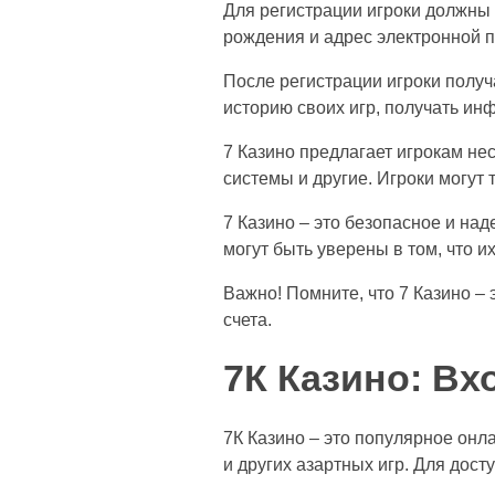
Для регистрации игроки должны 
рождения и адрес электронной п
После регистрации игроки получа
историю своих игр, получать ин
7 Казино предлагает игрокам не
системы и другие. Игроки могут
7 Казино – это безопасное и на
могут быть уверены в том, что 
Важно! Помните, что 7 Казино –
счета.
7К Казино: Вх
7К Казино – это популярное онла
и других азартных игр. Для дост