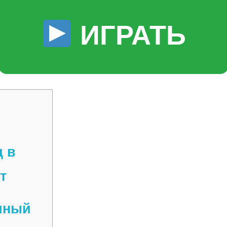
ИГРАТЬ
д в
т
ичный