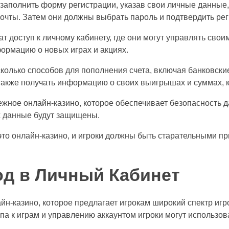
заполнить форму регистрации, указав свои личные данные
очты. Затем они должны выбрать пароль и подтвердить ре
т доступ к личному кабинету, где они могут управлять свои
формацию о новых играх и акциях.
сколько способов для пополнения счета, включая банковск
 также получать информацию о своих выигрышах и суммах, 
дежное онлайн-казино, которое обеспечивает безопасность д
их данные будут защищены.
 это онлайн-казино, и игроки должны быть старательными п
од в Личный Кабинет
йн-казино, которое предлагает игрокам широкий спектр игр
упа к играм и управлению аккаунтом игроки могут использов