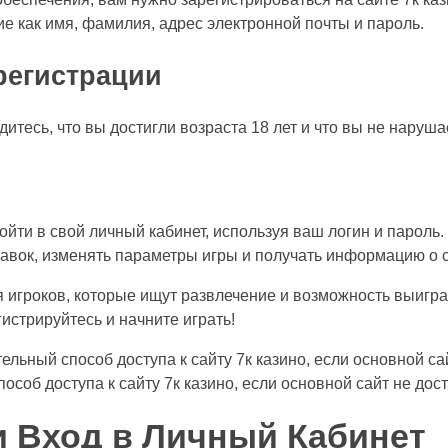
ие как имя, фамилия, адрес электронной почты и пароль.
регистрации
итесь, что вы достигли возраста 18 лет и что вы не наруш
ойти в свой личный кабинет, используя ваш логин и пароль
авок, изменять параметры игры и получать информацию о с
я игроков, которые ищут развлечение и возможность выигра
истрируйтесь и начните играть!
тельный способ доступа к сайту 7к казино, если основной с
пособ доступа к сайту 7к казино, если основной сайт не дос
и Вход в Личный Кабинет