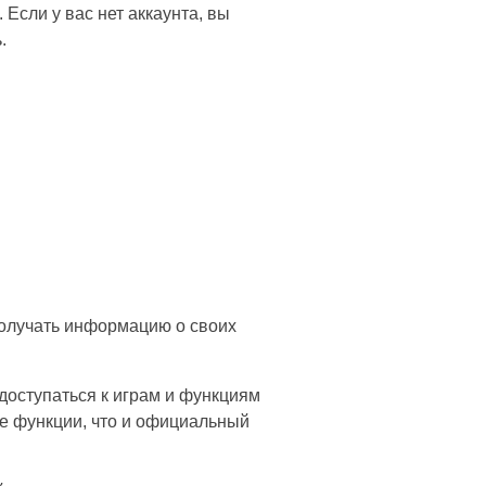
 Если у вас нет аккаунта, вы
.
 получать информацию о своих
 доступаться к играм и функциям
ые функции, что и официальный