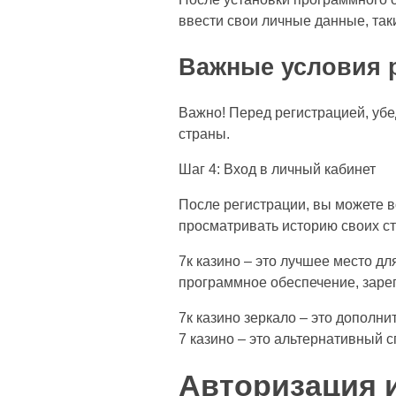
ввести свои личные данные, так
Важные условия 
Важно! Перед регистрацией, убед
страны.
Шаг 4: Вход в личный кабинет
После регистрации, вы можете в
просматривать историю своих ст
7к казино – это лучшее место дл
программное обеспечение, зарег
7к казино зеркало – это дополни
7 казино – это альтернативный с
Авторизация 