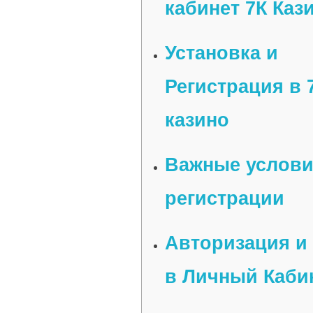
кабинет 7К Каз
Установка и
Регистрация в 
казино
Важные услов
регистрации
Авторизация и
в Личный Каби