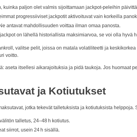
 kuinka paljon olet valmis sijoittamaan jackpot-peleihin päivittä
mmat progressiiviset jackpotit aktivoituvat vain korkeilla panoks
Ne antavat mahdollisuuden voittaa ilman omaa panosta.
ckpot on lähellä historiallista maksimiarvoa, se voi olla hyvä h
ankroll, valitse pelit, joissa on matala volatiliteetti ja keskikor
i voitto.
: aseta itsellesi aikarajoituksia ja pidä taukoja. Jos huomaat 
sutavat ja Kotiutukset
ksutavat, jotka tekevät talletuksista ja kotiutuksista helppoja.
välitön talletus, 24–48 h kotiutus.
at siirrot, usein 24 h sisällä.