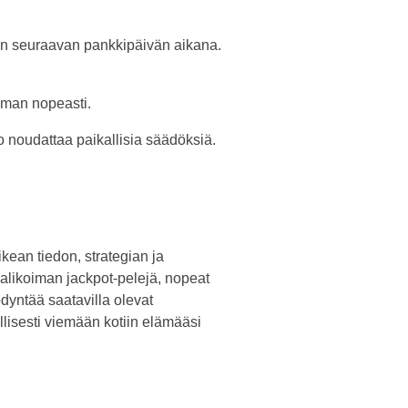
een seuraavan pankkipäivän aikana.
mman nopeasti.
o noudattaa paikallisia säädöksiä.
kean tiedon, strategian ja
valikoiman jackpot-pelejä, nopeat
ödyntää saatavilla olevat
llisesti viemään kotiin elämääsi