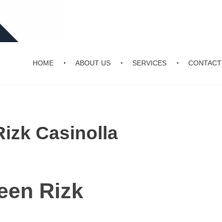
HOME
ABOUT US
SERVICES
CONTACT
Rizk Casinolla
seen Rizk