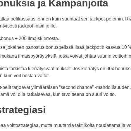
nuksia ja Kampanjoita
attaa pelikassaasi ennen kuin suuntaat sen jackpot-peleihin. Ri
yisesti jackpot-intoilijoille.
sbonus + 200 ilmaiskierrosta.
sa jokainen panostus bonuspelissä lisää jackpotin kasvua 10 %
ukana ilmaispyöräytyksiä, jotka voivat johtaa suuriin voittoihin
ista tarkistaa kierrätysvaatimukset. Jos kierrätys on 30x bonuks
 kuin voit nostaa voitot.
pelit tarjoavat ylimääräisen “second chance” -mahdollisuuden, 
ämä voi olla ratkaisevaa, kun tavoitteena on suuri voitto.
strategiasi
aa voittostrategiaa, mutta muutamia taktiikoita noudattamalla v