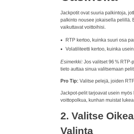
Jackpotit ovat suuria palkintoja, jo
palkinto nousee jokaisella pelillä.
vaikuttavat voittoihisi.
RTP kertoo, kuinka suuri osa pano
Volatiliteetti kertoo, kuinka usei
Esimerkki:
Jos valitset 96 % RTP‑pe
tieto auttaa sinua valitsemaan pel
Pro Tip:
Valitse pelejä, joiden RT
Jackpot-pelit tarjoavat usein myös 
Elevate Auto Care Service
Driven by Trust & Powered by Excellence
voittopolkua, kunhan muistat lukea 
2. Valitse Oike
Valinta