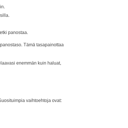
in.
illa.
etki panostaa.
kea panostaso. Tämä tasapainottaa
pelaavasi enemmän kuin haluat,
 Suosituimpia vaihtoehtoja ovat: