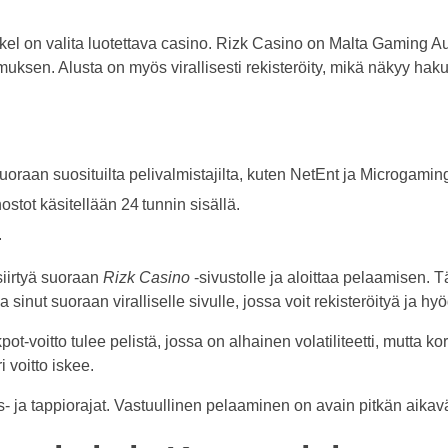
kel on valita luotettava casino. Rizk Casino on Malta Gaming A
emuksen. Alusta on myös virallisesti rekisteröity, mikä näkyy ha
uoraan suosituilta pelivalmistajilta, kuten NetEnt ja Microgamin
stot käsitellään 24 tunnin sisällä.
.
siirtyä suoraan
Rizk Casino
-sivustolle ja aloittaa pelaamisen. Tä
a sinut suoraan viralliselle sivulle, jossa voit rekisteröityä ja h
ot-voitto tulee pelistä, jossa on alhainen volatiliteetti, mutta
 voitto iskee.
tus- ja tappiorajat. Vastuullinen pelaaminen on avain pitkän aik