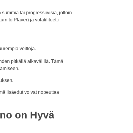
 summia tai progressiivisia, jolloin
 to Player) ja volatiliteetti
suurempia voittoja.
hden pitkällä aikavälillä. Tämä
ttamiseen.
tuksen.
ämä lisäedut voivat nopeuttaa
sino on Hyvä